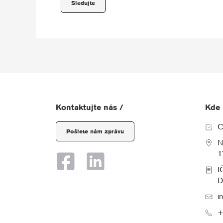
Sledujte
Kontaktujte nás /
Kde 
C
Pošlete nám zprávu
N
1
I
D
i
+