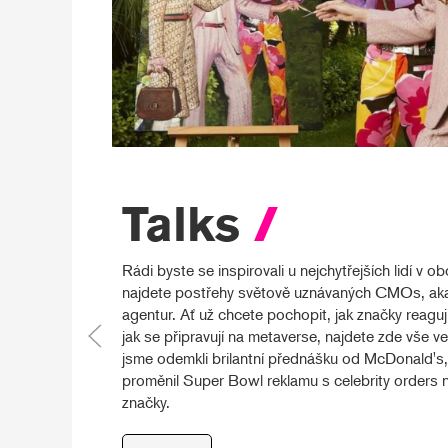
Talks
/
Rádi byste se inspirovali u nejchytřejších lidí v o
najdete postřehy světově uznávaných CMOs, aka
agentur. Ať už chcete pochopit, jak značky reagují 
jak se připravují na metaverse, najdete zde vše v
jsme odemkli brilantní přednášku od McDonald's,
proměnil Super Bowl reklamu s celebrity orders 
značky.