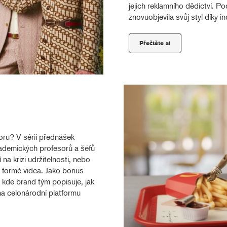
jejich reklamního dědictví. Po
znovuobjevila svůj styl díky ino
Přečtěte si
boru? V sérii přednášek
demických profesorů a šéfů
na krizi udržitelnosti, nebo
e formě videa. Jako bonus
 kde brand tým popisuje, jak
na celonárodní platformu