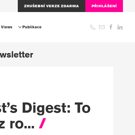
ZKUŠEBNÍ VERZE ZDARMA
PŘIHLÁŠENÍ
 Views
Publikace
wsletter
t’s Digest: To
z ro...
/