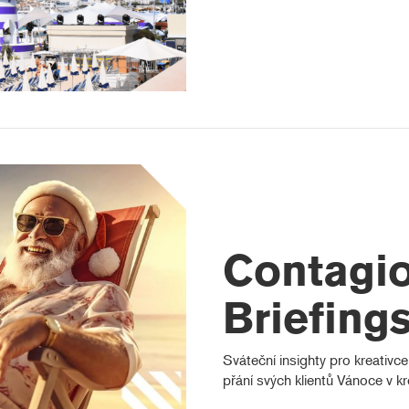
Contagi
Briefing
Sváteční insighty pro kreativce 
přání svých klientů Vánoce v kre