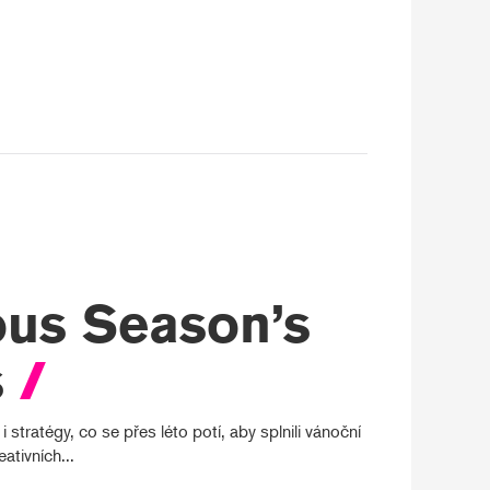
ous Season’s
s
/
i stratégy, co se přes léto potí, aby splnili vánoční
ativních...