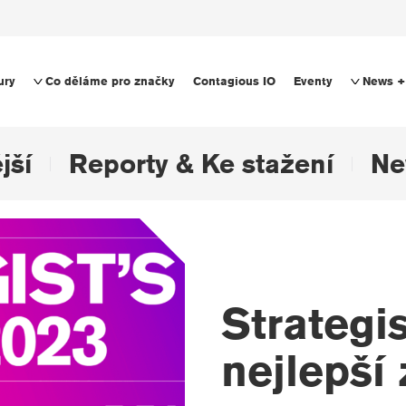
ury
Co děláme pro značky
Contagious IO
Eventy
News +
jší
Reporty & Ke stažení
Ne
Strategis
nejlepší 