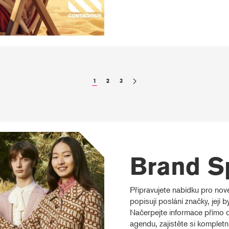
1
2
3
Brand S
Připravujete nabídku pro no
popisují poslání značky, její 
Načerpejte informace přímo o
agendu, zajistěte si kompletn