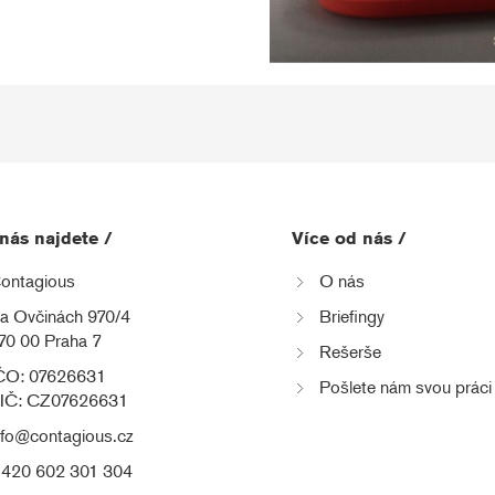
nás najdete /
Více od nás /
ontagious
O nás
a Ovčinách 970/4
Briefingy
70 00 Praha 7
Rešerše
ČO: 07626631
Pošlete nám svou práci
IČ: CZ07626631
nfo@contagious.cz
420 602 301 304