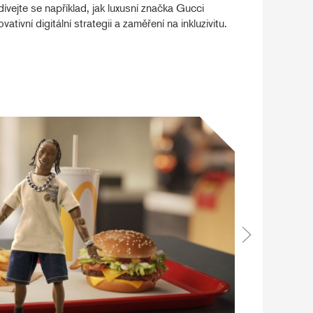
dívejte se například, jak luxusní značka Gucci
vativní digitální strategii a zaměření na inkluzivitu.
Ed
Sledujte 
očekávání
převratný
nich dřív
dosáhl je
své odmít
Přečtět