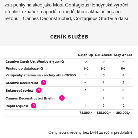
vstupenky na akce jako Most Contagious: londýnská výroční
přehlídka značek, nápadů a trendů, které aktuálně nejvíce
rezonují, Cannes Deconstructed, Contagious Starter a další…
CENÍK SLUŽEB
Catch Up
Get Ahead
Stay Ahead
Creative Catch Up, Weekly digest IQ
✓
✓
✓
Přístup do databáze IQ
1-2
3-5
5+
Vstupenky zdarma na všechny akce CNTGS
1
2
4
?
–
1
2
Creative Accelerator
?
1
4
6
Sektorové review
?
–
1
2
Cannes Deconstructed Briefing
?
1
6
12
Rapid request
78.800,-
138.000,-
292.000,-
Ceny jsou uvedeny bez DPH za roční předplatné.