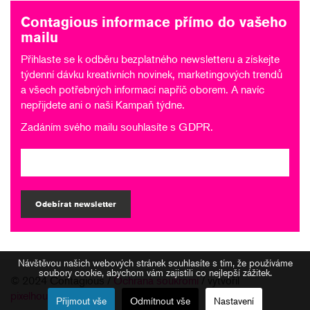
Contagious informace přímo do vašeho
mailu
Přihlaste se k odběru bezplatného newsletteru a získejte
týdenní dávku kreativních novinek, marketingových trendů
a všech potřebných informací napříč oborem. A navíc
nepřijdete ani o naši Kampaň týdne.
Zadáním svého mailu souhlasíte s
GDPR
.
Odebírat newsletter
Návštěvou našich webových stránek souhlasíte s tím, že používáme
soubory cookie, abychom vám zajistili co nejlepší zážitek.
© 2024 Contagious /
Ochrana soukromí
/ vytvořil
pixelhouse.cz
Přijmout vše
Odmítnout vše
Nastavení