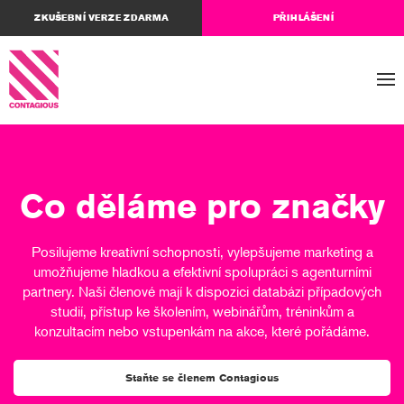
ZKUŠEBNÍ VERZE ZDARMA
PŘIHLÁŠENÍ
Co děláme pro značky
Posilujeme kreativní schopnosti, vylepšujeme marketing a
umožňujeme hladkou a efektivní spolupráci s agenturními
partnery. Naši členové mají k dispozici databázi případových
studií, přístup ke školením, webinářům, tréninkům a
konzultacím nebo vstupenkám na akce, které pořádáme.
Staňte se členem Contagious