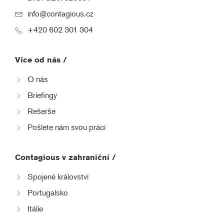
info@contagious.cz
+420 602 301 304
Více od nás /
O nás
Briefingy
Rešerše
Pošlete nám svou práci
Contagious v zahraniční /
Spojené království
Portugalsko
Itálie